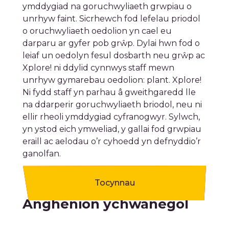
ymddygiad na goruchwyliaeth grwpiau o
unrhyw faint. Sicrhewch fod lefelau priodol
o oruchwyliaeth oedolion yn cael eu
darparu ar gyfer pob grŵp. Dylai hwn fod o
leiaf un oedolyn fesul dosbarth neu grŵp ac
Xplore! ni ddylid cynnwys staff mewn
unrhyw gymarebau oedolion: plant. Xplore!
Ni fydd staff yn parhau â gweithgaredd lle
na ddarperir goruchwyliaeth briodol, neu ni
ellir rheoli ymddygiad cyfranogwyr. Sylwch,
yn ystod eich ymweliad, y gallai fod grwpiau
eraill ac aelodau o’r cyhoedd yn defnyddio’r
ganolfan.
Tocynnau
Anghenion ychwanegol