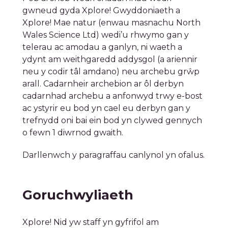
gwneud gyda Xplore! Gwyddoniaeth a
Xplore! Mae natur (enwau masnachu North
Wales Science Ltd) wedi’u rhwymo gan y
telerau ac amodau a ganlyn, ni waeth a
ydynt am weithgaredd addysgol (a ariennir
neu y codir tâl amdano) neu archebu grŵp
arall. Cadarnheir archebion ar ôl derbyn
cadarnhad archebu a anfonwyd trwy e-bost
ac ystyrir eu bod yn cael eu derbyn gan y
trefnydd oni bai ein bod yn clywed gennych
o fewn 1 diwrnod gwaith.
Darllenwch y paragraffau canlynol yn ofalus.
Goruchwyliaeth
Xplore! Nid yw staff yn gyfrifol am