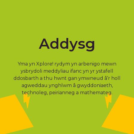
Addysg
Yma yn Xplore! rydym yn arbenigo mewn
ysbrydoli meddyliau ifanc yn yr ystafell
ddosbarth a thu hwnt gan ymwneud â’r holl
agweddau ynghlwm â gwyddoniaeth,
technoleg, peirianneg a mathemateg.