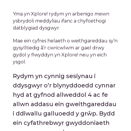
Yma yn Xplore! rydym yn arbenigo mewn
ysbrydoli meddyliau ifanc a chyfoethogi
datblygiad dysgwyr.
Mae ein cyfres helaeth o weithgareddau sy’n
gysylltiedig â’r cwricwlwm ar gael drwy
gydol y flwyddyn yn Xplore! neu yn eich
ysgol.
Rydym yn cynnig sesiynau i
ddysgwyr o’r blynyddoedd cynnar
hyd at gyfnod allweddol 4 ac fe
allwn addasu ein gweithgareddau
i ddiwallu galluoedd y grŵp. Bydd
ein cyfathrebwyr gwyddoniaeth