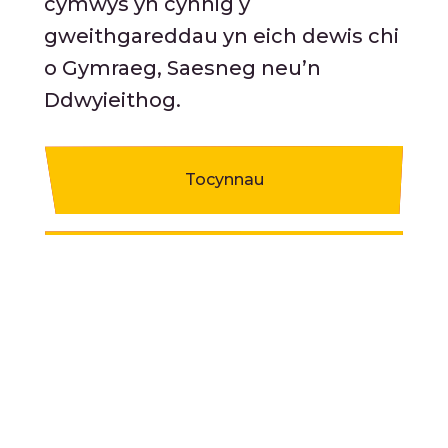
cymwys yn cynnig y
gweithgareddau yn eich dewis chi
o Gymraeg, Saesneg neu’n
Ddwyieithog.
Tocynnau
Hidlo yn ol
Lefel Cynfnod Allweddol